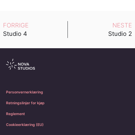
FORRIGE
NESTE
Studio 4
Studio 2
Personvernerklæring
Retningslinjer for kjøp
Reglement
Cookieerklæring (EU)