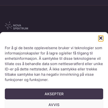
Messeveien 8, 2004 Lillestrøm, Norge
For å gi de beste opplevelsene bruker vi teknologier som
All rights reserved NOVA Spektrum
informasjonskapsler for å lagre og/eller få tilgang til
enhetsinformasjon. Å samtykke til disse teknologiene vil
tillate oss å behandle data som nettleseratferd eller unike
ID-er på dette nettstedet. Å ikke samtykke eller trekke
tilbake samtykke kan ha negativ innvirkning på visse
funksjoner og funksjoner.
AKSEPTER
NOVA SPEKTRUM
ARENAPARTNER
AVVIS