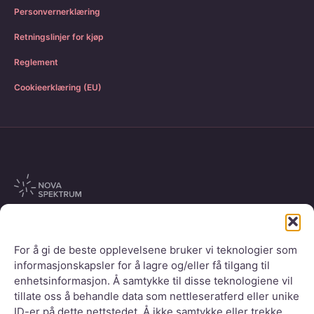
Personvernerklæring
Retningslinjer for kjøp
Reglement
Cookieerklæring (EU)
Messeveien 8, 2004 Lillestrøm, Norge
For å gi de beste opplevelsene bruker vi teknologier som
All rights reserved NOVA Spektrum
informasjonskapsler for å lagre og/eller få tilgang til
enhetsinformasjon. Å samtykke til disse teknologiene vil
tillate oss å behandle data som nettleseratferd eller unike
ID-er på dette nettstedet. Å ikke samtykke eller trekke